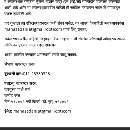
हे संकेतस्थळ राष्ट्रीय सूचना-विज्ञान केंद्र (एन.आई.सी) यांच्याद्वारे विकसित करण्यात
आली आहे आणि या संकेतस्थळावरील माहिती ही संबंधित महाराष्ट्र सदन विभागाकडून
प्राप्त झालीली आहे.
जर तुम्हाला ह्या संकेतस्थळाबद्दल काही शंका असेल, तर आपण वेबमाहिती व्यवस्थापकांना
mahasadan[at]gmail[dot]com यांना लिहू शकता.
संकेतस्थळावरील माहिती, डिझाइन किंवा तंत्रज्ञानाशी संबंधित कोणताही अभिप्राय आपण
अभिप्राय पृष्ठवर जाऊन देऊ शकतात.
आपण खालील पत्त्यावर आमच्याशी संपर्क साधू शकता:
विभाग:
महाराष्ट्र सदन
दूरध्वनी क्र.:
011-23380328
पत्ता:
न्यू महाराष्ट्र सदन,
कस्तुरबा गांधी मार्ग,
कनॉट प्लेस
पिन:११०००१.नवी दिल्ली, डी. एल्. ११०००१
ईमेल:
mahasadan[at]gmail[dot]com